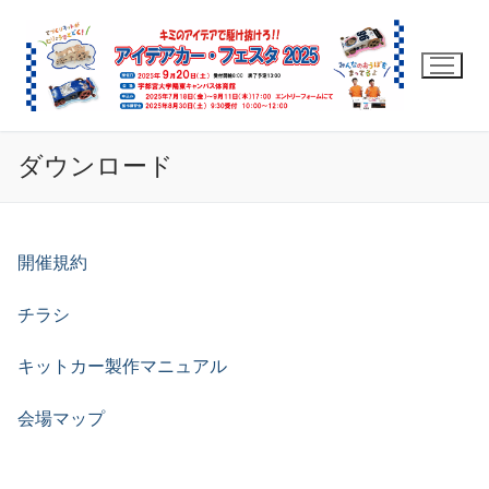
コ
ン
テ
ン
ツ
へ
ダウンロード
ス
キ
ッ
プ
開催規約
チラシ
キットカー製作マニュアル
会場マップ